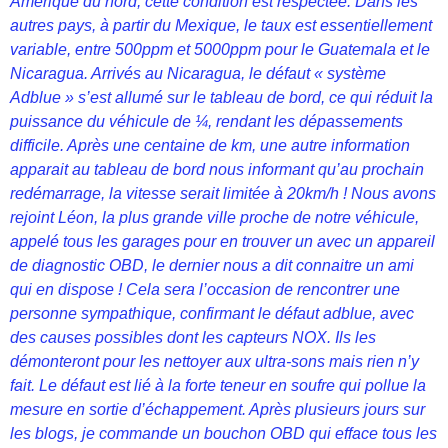
Amérique du nord, cette condition est respectée. Dans les
autres pays, à partir du Mexique, le taux est essentiellement
variable, entre 500ppm et 5000ppm pour le Guatemala et le
Nicaragua. Arrivés au Nicaragua, le défaut « système
Adblue » s’est allumé sur le tableau de bord, ce qui réduit la
puissance du véhicule de ¼, rendant les dépassements
difficile. Après une centaine de km, une autre information
apparait au tableau de bord nous informant qu’au prochain
redémarrage, la vitesse serait limitée à 20km/h ! Nous avons
rejoint Léon, la plus grande ville proche de notre véhicule,
appelé tous les garages pour en trouver un avec un appareil
de diagnostic OBD, le dernier nous a dit connaitre un ami
qui en dispose ! Cela sera l’occasion de rencontrer une
personne sympathique, confirmant le défaut adblue, avec
des causes possibles dont les capteurs NOX. Ils les
démonteront pour les nettoyer aux ultra-sons mais rien n’y
fait. Le défaut est lié à la forte teneur en soufre qui pollue la
mesure en sortie d’échappement. Après plusieurs jours sur
les blogs, je commande un bouchon OBD qui efface tous les