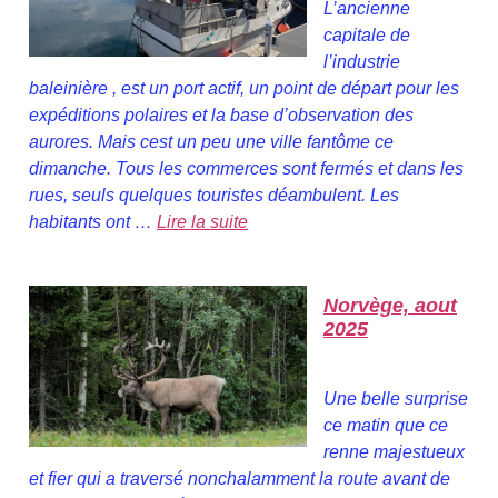
L’ancienne
capitale de
l’industrie
baleinière , est un port actif, un point de départ pour les
expéditions polaires et la base d’observation des
aurores. Mais cest un peu une ville fantôme ce
dimanche. Tous les commerces sont fermés et dans les
rues, seuls quelques touristes déambulent. Les
habitants ont …
Lire la suite
Norvège, aout
2025
Une belle surprise
ce matin que ce
renne majestueux
et fier qui a traversé nonchalamment la route avant de