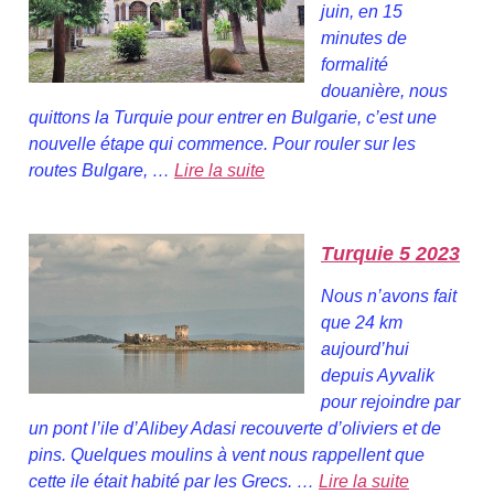
juin, en 15
minutes de
formalité
douanière, nous
quittons la Turquie pour entrer en Bulgarie, c’est une
nouvelle étape qui commence. Pour rouler sur les
routes Bulgare, …
Lire la suite
Turquie 5 2023
Nous n’avons fait
que 24 km
aujourd’hui
depuis Ayvalik
pour rejoindre par
un pont l’ile d’Alibey Adasi recouverte d’oliviers et de
pins. Quelques moulins à vent nous rappellent que
cette ile était habité par les Grecs. …
Lire la suite