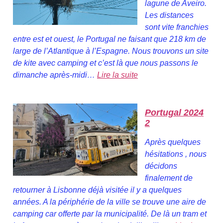
lagune de Aveiro.
Les distances
sont vite franchies
entre est et ouest, le Portugal ne faisant que 218 km de
large de l’Atlantique à l’Espagne. Nous trouvons un site
de kite avec camping et c’est là que nous passons le
dimanche après-midi…
Lire la suite
Portugal 2024
2
Après quelques
hésitations , nous
décidons
finalement de
retourner à Lisbonne déjà visitée il y a quelques
années. A la périphérie de la ville se trouve une aire de
camping car offerte par la municipalité. De là un tram et