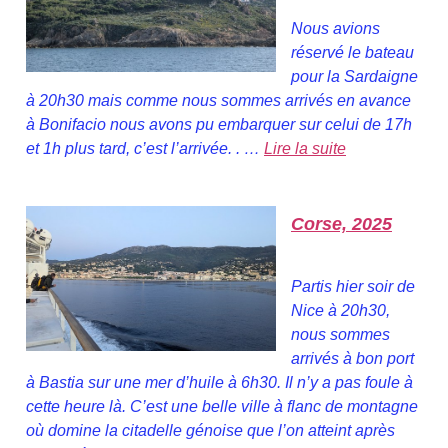
Nous avions
réservé le bateau
pour la Sardaigne
à 20h30 mais comme nous sommes arrivés en avance
à Bonifacio nous avons pu embarquer sur celui de 17h
et 1h plus tard, c’est l’arrivée. . …
Lire la suite
Corse, 2025
Partis hier soir de
Nice à 20h30,
nous sommes
arrivés à bon port
à Bastia sur une mer d’huile à 6h30. Il n’y a pas foule à
cette heure là. C’est une belle ville à flanc de montagne
où domine la citadelle génoise que l’on atteint après