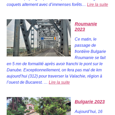
coquets alternent avec d’immenses forêts…
Lire la suite
Roumanie
2023
Ce matin, le
passage de
frontière Bulgarie
Roumanie se fait
en 5 mn de formalité après avoir franchi le pont sur le
Danube. Exceptionnellement, on fera pas mal de km
aujourd’hui (312) pour traverser la Valachie, région à
l’ouest de Bucarest. …
Lire la suite
Bulgarie 2023
Aujourd’hui, 16