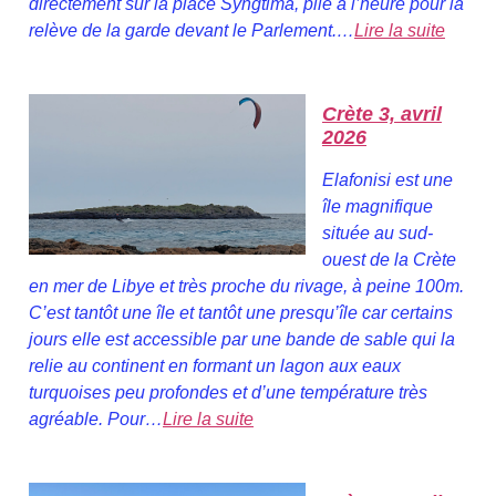
directement sur la place Syngtima, pile à l’heure pour la
relève de la garde devant le Parlement.…
Lire la suite
Crète 3, avril
2026
Elafonisi est une
île magnifique
située au sud-
ouest de la Crète
en mer de Libye et très proche du rivage, à peine 100m.
C’est tantôt une île et tantôt une presqu’île car certains
jours elle est accessible par une bande de sable qui la
relie au continent en formant un lagon aux eaux
turquoises peu profondes et d’une température très
agréable. Pour…
Lire la suite