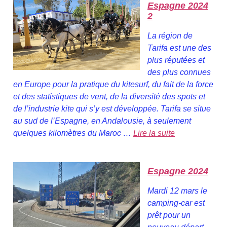
Espagne 2024
2
La région de
Tarifa est une des
plus réputées et
des plus connues
en Europe pour la pratique du kitesurf, du fait de la force
et des statistiques de vent, de la diversité des spots et
de l’industrie kite qui s’y est développée. Tarifa se situe
au sud de l’Espagne, en Andalousie, à seulement
quelques kilomètres du Maroc …
Lire la suite
Espagne 2024
Mardi 12 mars le
camping-car est
prêt pour un