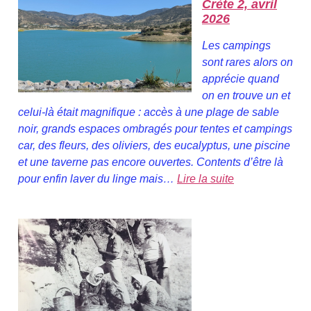
Crète 2, avril
2026
Les campings
sont rares alors on
apprécie quand
on en trouve un et
celui-là était magnifique : accès à une plage de sable
noir, grands espaces ombragés pour tentes et campings
car, des fleurs, des oliviers, des eucalyptus, une piscine
et une taverne pas encore ouvertes. Contents d’être là
pour enfin laver du linge mais…
Lire la suite