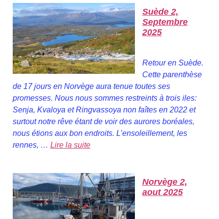
Suède 2,
Septembre
2025
Retour en Suède.
Cette parenthèse
de 17 jours en Norvège aura tenue toutes ses
promesses. Nous nous sommes restreints à trois iles:
Senja, Kvaloya et Ringvassoya non faîtes en 2022 et
surtout notre rêve étant de voir des aurores boréales,
nous étions aux bon endroits. L’ensoleillement, les
rennes, …
Lire la suite
Norvège 2,
aout 2025