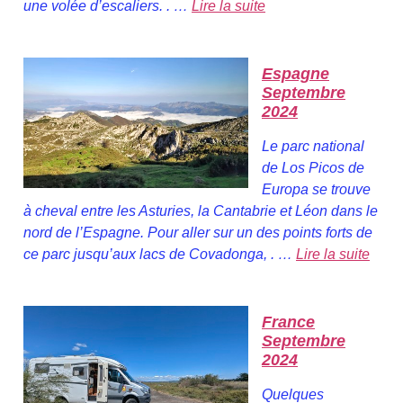
une volée d’escaliers. . …
Lire la suite
Espagne
Septembre
2024
Le parc national
de Los Picos de
Europa se trouve
à cheval entre les Asturies, la Cantabrie et Léon dans le
nord de l’Espagne. Pour aller sur un des points forts de
ce parc jusqu’aux lacs de Covadonga, . …
Lire la suite
France
Septembre
2024
Quelques