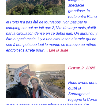
spectacle
grandiose, la
route entre Piana
et Porto n’a pas été de tout repos. Non pas par le
camping-car qui ne fait que 2,12m de large mais plutôt
par la circulation dense en ce début juin. On aurait dû y
être au petit matin. Il y a une circulation alternée qui ne
sert à rien puisque tout le monde se retrouve au même
endroit et s’arrête pour …
Lire la suite
Corse 2, 2025
Nous avons donc
quitté la
Sardaigne et
regagné la Corse