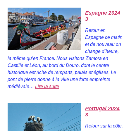
Espagne 2024
3
Retour en
Espagne ce matin
et de nouveau on
change d’heure,
la même qu’en France. Nous visitons Zamora en
Castille et Léon, au bord du Douro, dont le centre
historique est riche de remparts, palais et églises. Le
pont de pierre donne à la ville une forte empreinte
médiévale…
Lire la suite
Portugal 2024
3
Retour sur la côte,