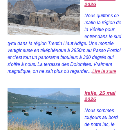
2026
Nous quittons ce
matin la région de
la Vénitie pour
entrer dans le sud
tyrol dans la région Trentin Haut Adige. Une montée
vertigineuse en téléphérique à 2950m au Passo Pordoi
et c’est tout un panorama fabuleux à 360 degrés qui
s’offre à nous: La terrasse des Dolomites. Vraiment
magnifique, on ne sait plus où regarder…
Lire la suite
Italie, 25 mai
2026
Nous sommes
toujours au bord
de notre lac, le