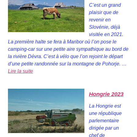
C’est un grand
plaisir que de
revenir en
Slovénie, déjà
visitée en 2021.
La première halte se fera à Maribor où l’on pose le
camping-car sur une petite aire sympathique au bord de
la rivière Dévra. C’est à vélo que l’on rejoint le départ
d’une petite randonnée sur la montagne de Pohorje. …
Lire la suite
Hongrie 2023
La Hongrie est
une république
parlementaire
dirigée par un
chef de