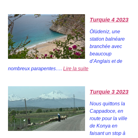
Turquie 4 2023
Ölüdeniz, une
station balnéare
branchée avec
beaucoup
d’Anglais et de
nombreux parapentes….
Lire la suite
Turquie 3 2023
Nous quittons la
Cappadoce, en
route pour la ville
de Konya en
faisant un stop à