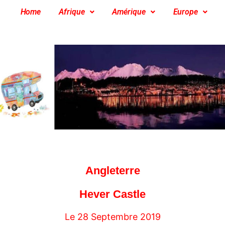
Home
Afrique
Amérique
Europe
Angleterre
Hever Castle
Le 28 Septembre 2019